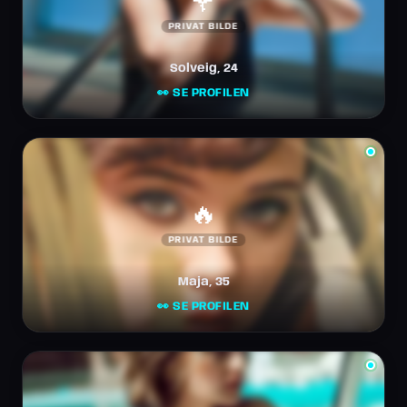
🌹
PRIVAT BILDE
Solveig, 24
👀 SE PROFILEN
🔥
PRIVAT BILDE
Maja, 35
👀 SE PROFILEN