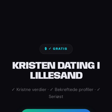
🔒 ✓ GRATIS
KRISTEN DATING I
LILLESAND
✓ Kristne verdier · ✓ Bekreftede profiler · ✓
Seriøst