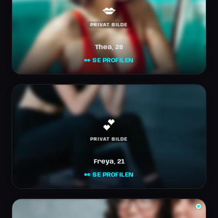
💋
PRIVAT BILDE
Thea, 28
👀 SE PROFILEN
💕
PRIVAT BILDE
Freya, 21
👀 SE PROFILEN