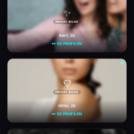
✨
PRIVAT BILDE
Kari, 32
👀 SE PROFILEN
💜
PRIVAT BILDE
Hilde, 25
👀 SE PROFILEN