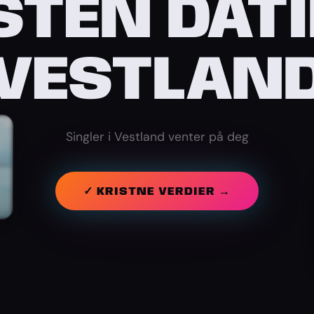
STEN DATI
VESTLAN
Singler i Vestland venter på deg
✓ KRISTNE VERDIER →