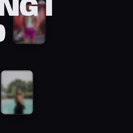
NG I
D