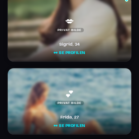
💋
PRIVAT BILDE
Sigrid, 34
👀 SE PROFILEN
💕
PRIVAT BILDE
Frida, 27
👀 SE PROFILEN