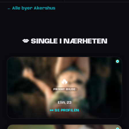
← Alle byer Akershus
💋 SINGLE I NÆRHETEN
🔥
PRIVAT BILDE
Elin, 23
👀 SE PROFILEN