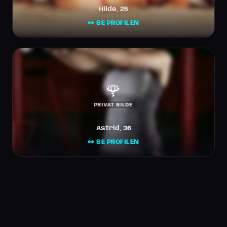
Hilde, 25
👀 SE PROFILEN
🌹
PRIVAT BILDE
Astrid, 36
👀 SE PROFILEN