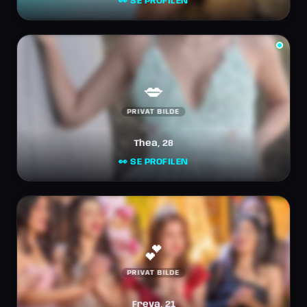
👀 SE PROFILEN
💋
PRIVAT BILDE
Thea, 28
👀 SE PROFILEN
💕
PRIVAT BILDE
Freya, 21