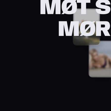
MØT S
MØR