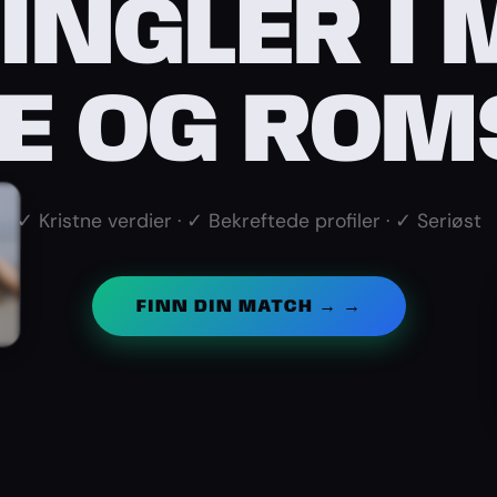
INGLER I 
E OG ROM
✓ Kristne verdier · ✓ Bekreftede profiler · ✓ Seriøst
FINN DIN MATCH → →