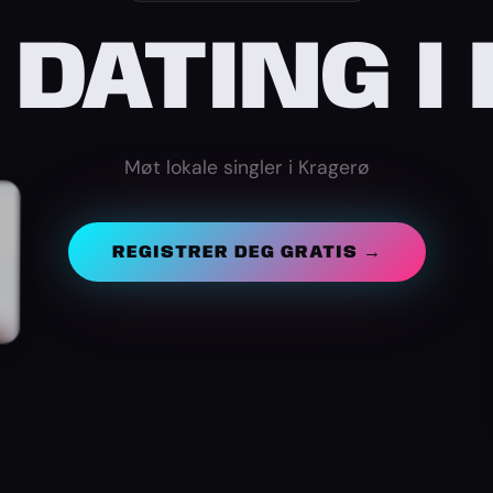
 DATING I
Møt lokale singler i Kragerø
REGISTRER DEG GRATIS →