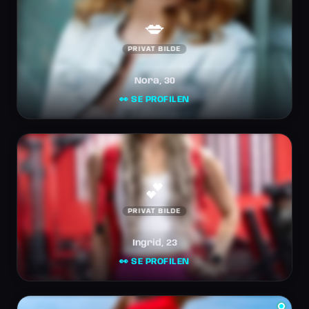
💋
PRIVAT BILDE
Nora, 30
👀 SE PROFILEN
💕
PRIVAT BILDE
Ingrid, 23
👀 SE PROFILEN