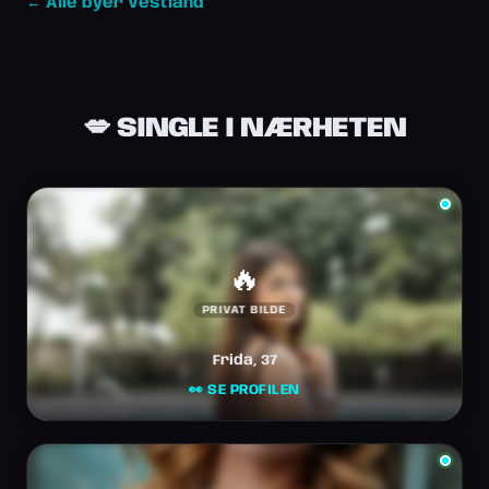
← Alle byer Vestland
💋 SINGLE I NÆRHETEN
🔥
PRIVAT BILDE
Frida, 37
👀 SE PROFILEN