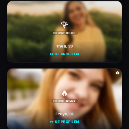
🌹
PRIVAT BILDE
Thea, 38
👀 SE PROFILEN
🔥
PRIVAT BILDE
Freya, 31
👀 SE PROFILEN