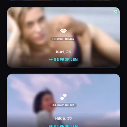
💋
PRIVAT BILDE
Kari, 24
👀 SE PROFILEN
💕
PRIVAT BILDE
Hilde, 35
👀 SE PROFILEN