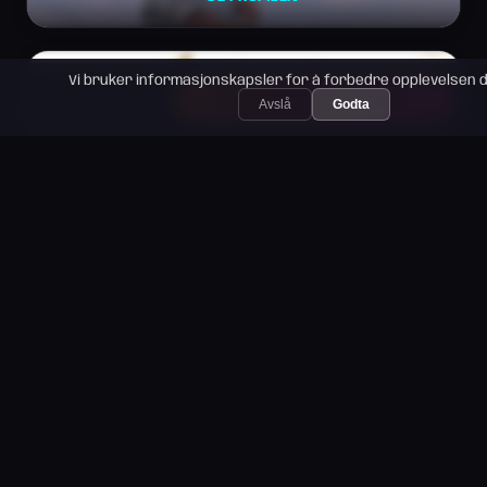
Vi bruker informasjonskapsler for å forbedre opplevelsen d
✓ KRISTNE VERDIER →
Avslå
Godta
✨
PRIVAT BILDE
Astrid, 28
👀 SE PROFILEN
💜
PRIVAT BILDE
Elin, 21