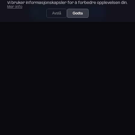
Vi bruker informasjonskapsler for å forbedre opplevelsen din.
Mer info
FINN DIN MATCH → →
Avslå
Godta
440
94%
ONLINE NÅ
SVARPROSENT
100%
4.8/5
GRATIS REGISTRERING
ANMELDELSER