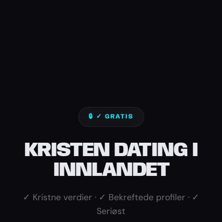
🔒 ✓ GRATIS
KRISTEN DATING I
INNLANDET
✓ Kristne verdier · ✓ Bekreftede profiler · ✓
Seriøst