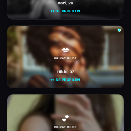
Kari, 26
👀 SE PROFILEN
💋
PRIVAT BILDE
Hilde, 37
👀 SE PROFILEN
💕
PRIVAT BILDE