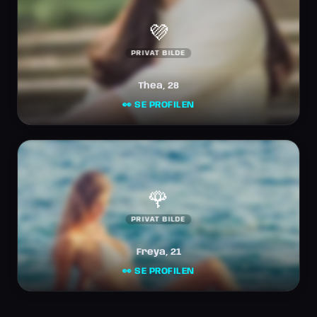
💜
PRIVAT BILDE
Thea, 28
👀 SE PROFILEN
🌹
PRIVAT BILDE
Freya, 21
👀 SE PROFILEN