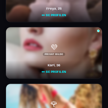
Freya, 25
👀 SE PROFILEN
💜
PRIVAT BILDE
Kari, 36
👀 SE PROFILEN
🌹