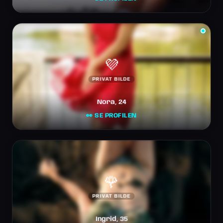
💜
PRIVAT BILDE
Nora, 24
👀 SE PROFILEN
🌹
PRIVAT BILDE
Ingrid, 35