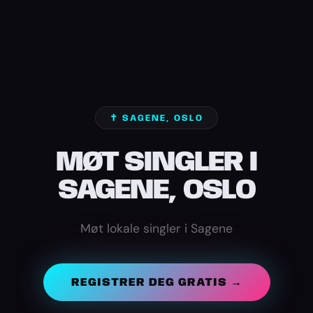
✝️ SAGENE, OSLO
MØT SINGLER I
SAGENE, OSLO
Møt lokale singler i Sagene
REGISTRER DEG GRATIS →