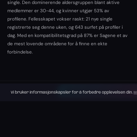
single. Den dominerende aldersgruppen blant aktive
medlemmer er 30-44, og kvinner utgjør 53% av
profilene. Fellesskapet vokser raskt: 21 nye single
registrerte seg denne uken, og 643 surfet på profiler i
dag. Med en kompatibilitetsgrad på 87% er Sagene et av
de mest lovende områdene for å finne en ekte
forbindelse.
REGISTRER DEG GRATIS →
Vi bruker informasjonskapsler for å forbedre opplevelsen din.
M
Nærliggende byer
Oslo
Bærum
Nordstrand
1 082 575
128 978
5
Søndre
Stovner
Alna
33 210
39 066
4
Nordstrand