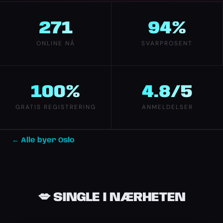
271
94%
ONLINE NÅ
SVARPROSENT
100%
4.8/5
GRATIS REGISTRERING
ANMELDELSER
← Alle byer Oslo
💋 SINGLE I NÆRHETEN