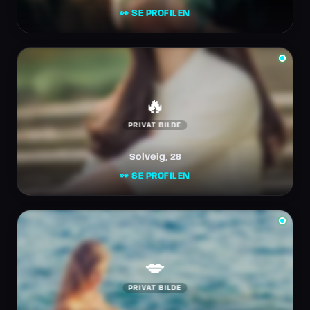
👀 SE PROFILEN
🔥
PRIVAT BILDE
Solveig, 28
👀 SE PROFILEN
💋
PRIVAT BILDE