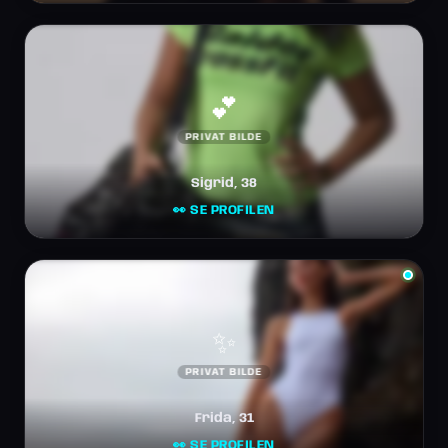
💕
PRIVAT BILDE
Sigrid, 38
👀 SE PROFILEN
✨
PRIVAT BILDE
Frida, 31
👀 SE PROFILEN