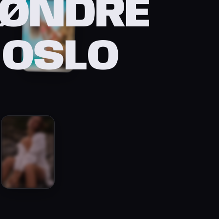
SØNDRE
 OSLO