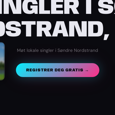
INGLER I 
STRAND,
Møt lokale singler i Søndre Nordstrand
REGISTRER DEG GRATIS →