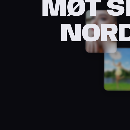
MØT S
NORD