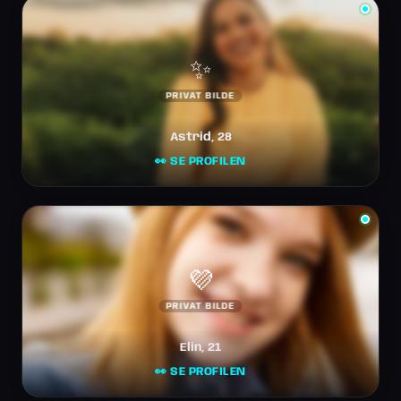
✨
PRIVAT BILDE
Astrid, 28
👀 SE PROFILEN
💜
PRIVAT BILDE
Elin, 21
👀 SE PROFILEN