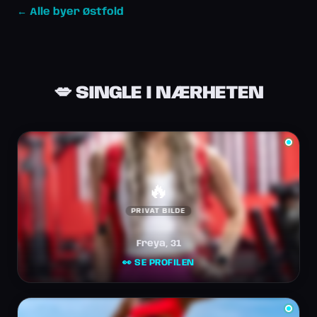
← Alle byer Østfold
💋 SINGLE I NÆRHETEN
🔥
PRIVAT BILDE
Freya, 31
👀 SE PROFILEN