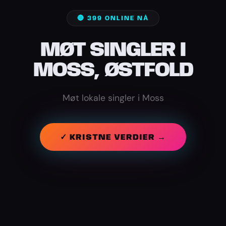
🔴 399 ONLINE NÅ
MØT SINGLER I
MOSS, ØSTFOLD
Møt lokale singler i Moss
✓ KRISTNE VERDIER →