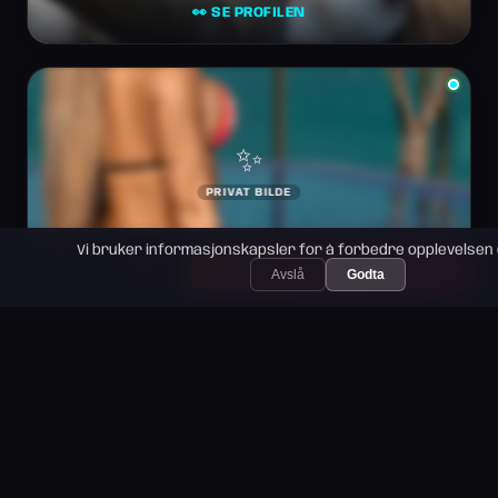
👀 SE PROFILEN
✨
PRIVAT BILDE
Solveig, 22
Vi bruker informasjonskapsler for å forbedre opplevelsen 
✓ KRISTNE VERDIER →
👀 SE PROFILEN
Avslå
Godta
💜
PRIVAT BILDE